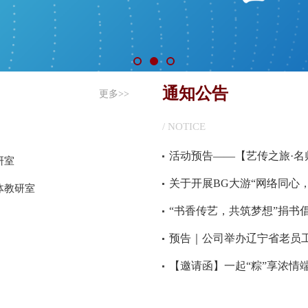
通知公告
更多>>
/ NOTICE
研室
体教研室
“书香传艺，共筑梦想”捐书
预告｜公司举办辽宁省老员工
【邀请函】一起“粽”享浓情