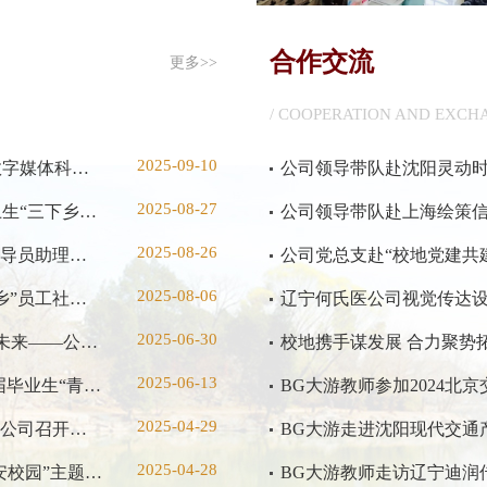
合作交流
更多>>
/ COOPERATION AND EXCH
2025-09-10
【竞赛通知】关于开展2025年第十三届全国老员工数字媒体科技作品及创意竞赛（校内选拔赛）的通知
2025-08-27
【社会实践】公司开展2025年老员工暑期文化科技卫生“三下乡”员工社会实践活动
2025-08-26
【学工动态】逐光同行“助”梦领航——2025级新生辅导员助理答辩评审会顺利开展
公司党总支赴“校地党建共
2025-08-06
【社会实践】2025年老员工暑期文化科技卫生“三下乡”员工社会实践系列活动
2025-06-30
【学工动态】心怀城建 奔赴山海 “艺”路生花 “传”梦未来——公司开展2025届毕业生文明离校系列活动
2025-06-13
【学风建设】榜样领航,筑梦研途——公司举办2025届毕业生“青春榜样说”宣讲会
BG大游教师参加2024北
2025-04-29
【“一站式”社区】筑牢安全防线，共建平安社区——公司召开寝室长安全工作会议
BG大游走进沈阳现代交通
2025-04-28
【“一站式”社区】公司开展“筑牢安全防线，共建平安校园”主题安全教育系列活动
BG大游教师走访辽宁迪润