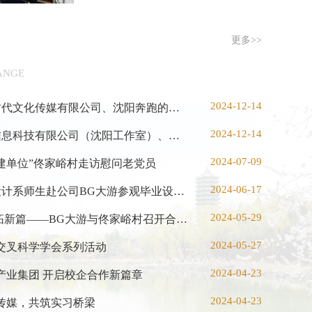
更多>>
ANGE
2024-12-14
公司领导带队赴沈阳灵动时代文化传媒有限公司、沈阳奔跑的龟文化传媒有限公司开展“访企拓岗促就业”专项行动
2024-12-14
公司领导带队赴上海绘策信息科技有限公司（沈阳工作室）、沈阳思比锐特商务设计有限公司开展“访企拓岗促就业”专项行动
2024-07-09
建单位”佟家峪村走访慰问老党员
2024-06-17
辽宁何氏医公司视觉传达设计系师生赴公司BG大游参观毕业设计展
2024-05-29
校地携手谋发展 合力聚势拓新篇——BG大游与佟家峪村召开合作交流会议
2024-05-27
京交叉科学学会系列活动
2024-04-23
产业集团 开启校企合作新篇章
2024-04-23
传媒，共筑实习桥梁