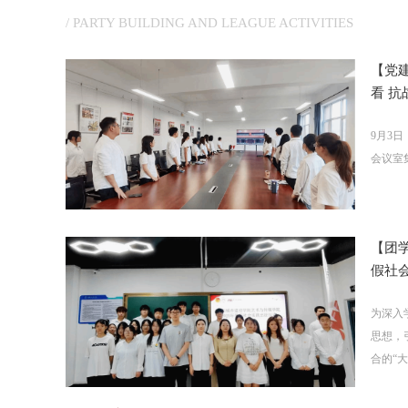
/ PARTY BUILDING AND LEAGUE ACTIVITIES
【党
看 抗战
9月3
会议室
【团学
假社会
为深入
思想，
合的“大