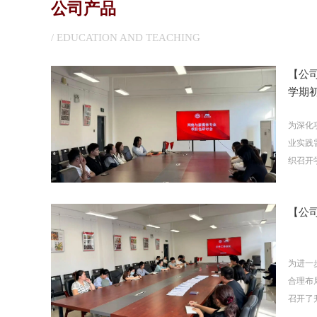
公司产品
/ EDUCATION AND TEACHING
【公
学期初
为深化
业实践
织召开学
【公
为进一
合理布
召开了升